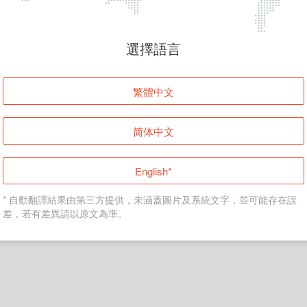
頁面無法顯示
選擇語言
發生錯誤！請登入並再試一次或回到主頁。
繁體中文
登入
简体中文
返回首頁
English*
* 自動翻譯結果由第三方提供，未涵蓋圖片及系統文字，並可能存在誤
差，若有差異請以原文為準。