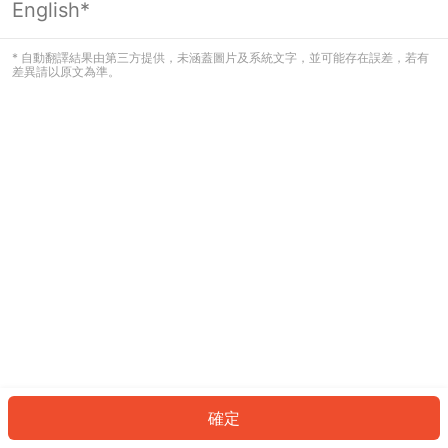
English*
發生錯誤！請登入並再試一次或回到主
頁。
* 自動翻譯結果由第三方提供，未涵蓋圖片及系統文字，並可能存在誤差，若有
差異請以原文為準。
登入
返回首頁
確定
ID: 752ac726d88-7d23-4483-b1a4-e777d824acd4