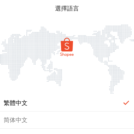
選擇語言
繁體中文
简体中文
頁面無法顯示