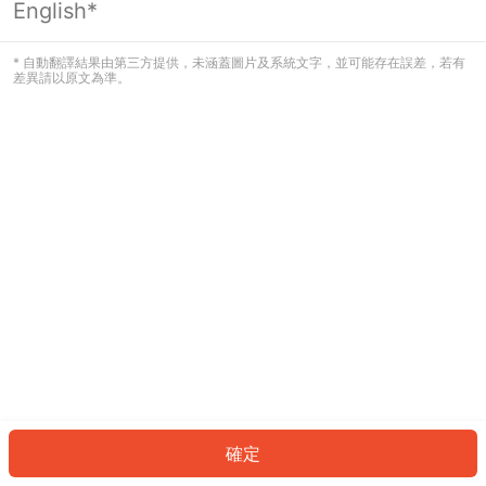
English*
發生錯誤！請登入並再試一次或回到主
頁。
* 自動翻譯結果由第三方提供，未涵蓋圖片及系統文字，並可能存在誤差，若有
差異請以原文為準。
登入
返回首頁
確定
ID: 92617826c1e-8d88-49ab-8db5-065dad7b4c8c