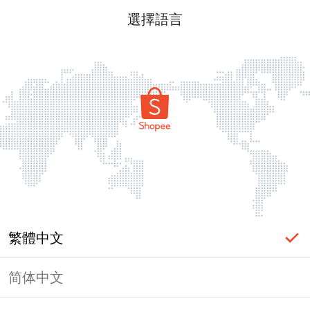
選擇語言
繁體中文
简体中文
頁面無法顯示