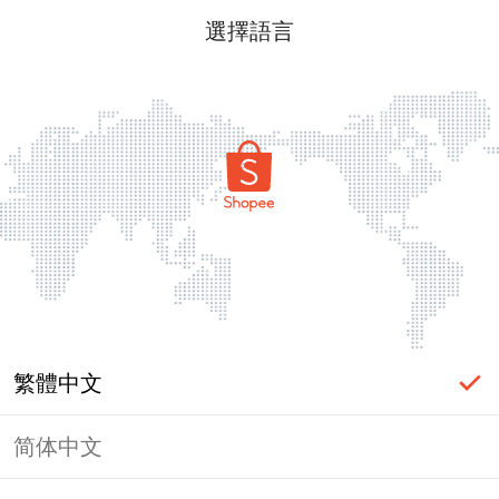
選擇語言
繁體中文
简体中文
頁面無法顯示