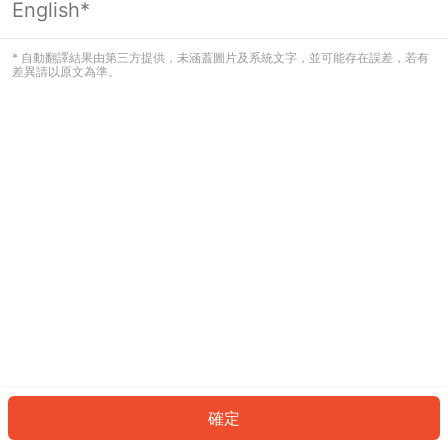
English*
發生錯誤！請登入並再試一次或回到主
頁。
* 自動翻譯結果由第三方提供，未涵蓋圖片及系統文字，並可能存在誤差，若有
差異請以原文為準。
登入
返回首頁
確定
ID: 194a117fca-f8f6-4ea5-b9db-b0557b44e530