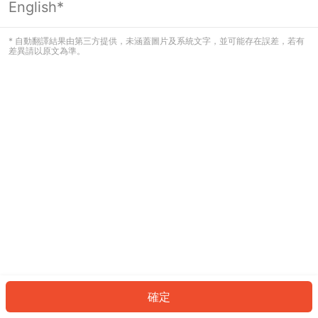
English*
發生錯誤！請登入並再試一次或回到主
頁。
* 自動翻譯結果由第三方提供，未涵蓋圖片及系統文字，並可能存在誤差，若有
差異請以原文為準。
登入
返回首頁
確定
ID: 16c4614446-19d6-41f0-ade5-a043f058a5b0