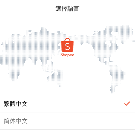
選擇語言
繁體中文
简体中文
頁面無法顯示