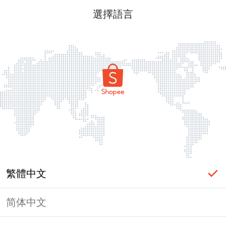
選擇語言
繁體中文
简体中文
頁面無法顯示