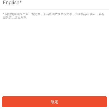
English*
發生錯誤！請登入並再試一次或回到主
頁。
* 自動翻譯結果由第三方提供，未涵蓋圖片及系統文字，並可能存在誤差，若有
差異請以原文為準。
登入
返回首頁
確定
ID: 519838bea25-384b-4fe8-88e5-d8fab404811e