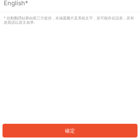
English*
發生錯誤！請登入並再試一次或回到主
頁。
* 自動翻譯結果由第三方提供，未涵蓋圖片及系統文字，並可能存在誤差，若有
差異請以原文為準。
登入
返回首頁
確定
ID: 449ce7abf84-38f8-40b3-8174-11d07b0a5776