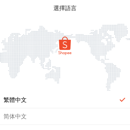
選擇語言
繁體中文
简体中文
頁面無法顯示