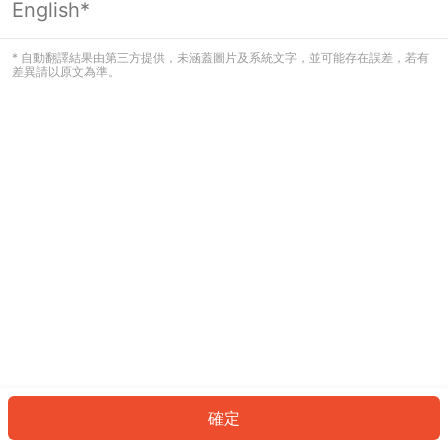
English*
發生錯誤！請登入並再試一次或回到主
頁。
* 自動翻譯結果由第三方提供，未涵蓋圖片及系統文字，並可能存在誤差，若有
差異請以原文為準。
登入
返回首頁
確定
ID: 874726e1d31-e623-4900-8f53-80c30f53eac4