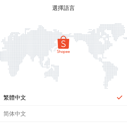
選擇語言
繁體中文
简体中文
頁面無法顯示