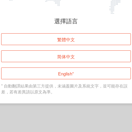
頁面無法顯示
選擇語言
發生錯誤！請登入並再試一次或回到主頁。
繁體中文
登入
简体中文
返回首頁
English*
* 自動翻譯結果由第三方提供，未涵蓋圖片及系統文字，並可能存在誤
差，若有差異請以原文為準。