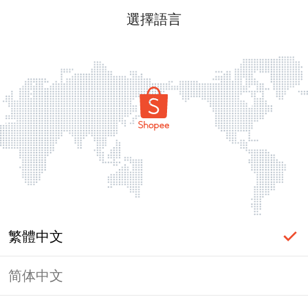
選擇語言
繁體中文
简体中文
頁面無法顯示