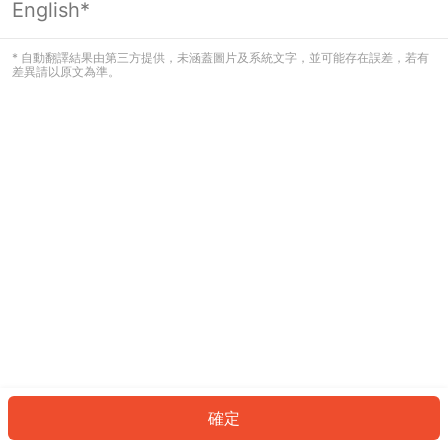
English*
發生錯誤！請登入並再試一次或回到主
頁。
* 自動翻譯結果由第三方提供，未涵蓋圖片及系統文字，並可能存在誤差，若有
差異請以原文為準。
登入
返回首頁
確定
ID: 309aa8eef5c-e97a-457f-be87-b06ee410f29c