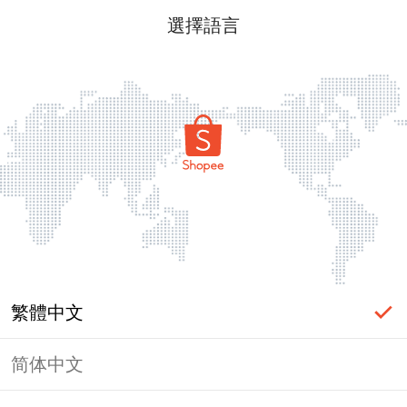
選擇語言
繁體中文
简体中文
頁面無法顯示