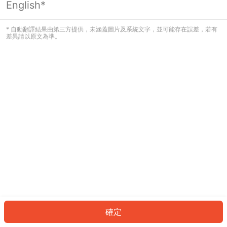
English*
發生錯誤！請登入並再試一次或回到主
頁。
* 自動翻譯結果由第三方提供，未涵蓋圖片及系統文字，並可能存在誤差，若有
差異請以原文為準。
登入
返回首頁
確定
ID: 920784a1f2b-e3db-4eff-9510-0c0320009b84