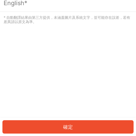
English*
發生錯誤！請登入並再試一次或回到主
頁。
* 自動翻譯結果由第三方提供，未涵蓋圖片及系統文字，並可能存在誤差，若有
差異請以原文為準。
登入
返回首頁
確定
ID: 684b2d05c8f-acde-46b3-ac34-43561fe0b6c6