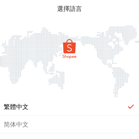
選擇語言
繁體中文
简体中文
頁面無法顯示