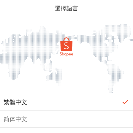
選擇語言
繁體中文
简体中文
頁面無法顯示