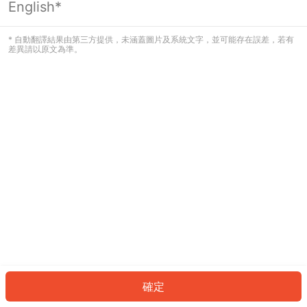
English*
發生錯誤！請登入並再試一次或回到主
頁。
* 自動翻譯結果由第三方提供，未涵蓋圖片及系統文字，並可能存在誤差，若有
差異請以原文為準。
登入
返回首頁
確定
ID: 39d6bf7312-36cb-440e-a415-62cf91df6492