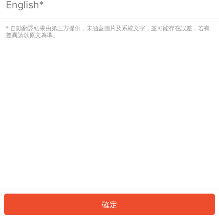
English*
發生錯誤！請登入並再試一次或回到主
頁。
* 自動翻譯結果由第三方提供，未涵蓋圖片及系統文字，並可能存在誤差，若有
差異請以原文為準。
登入
返回首頁
確定
ID: 219f48ecada-1be5-4a40-8418-9ca02bd1237a