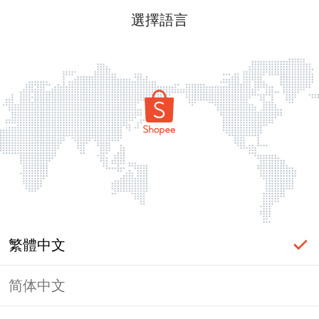
選擇語言
繁體中文
简体中文
頁面無法顯示