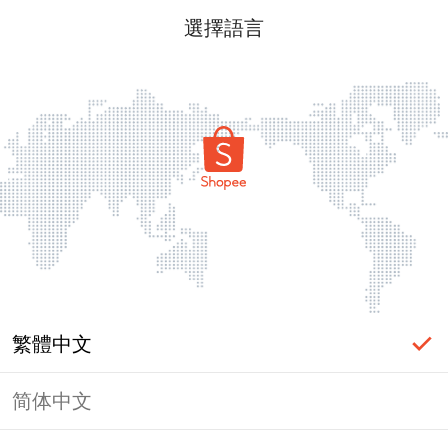
選擇語言
繁體中文
简体中文
頁面無法顯示