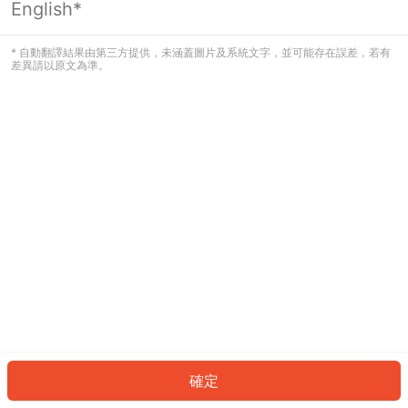
English*
發生錯誤！請登入並再試一次或回到主
頁。
* 自動翻譯結果由第三方提供，未涵蓋圖片及系統文字，並可能存在誤差，若有
差異請以原文為準。
登入
返回首頁
確定
ID: 434ce8f006-56df-4fef-a899-34a4dde31306