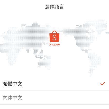
選擇語言
繁體中文
简体中文
頁面無法顯示