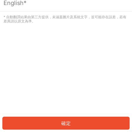
English*
發生錯誤！請登入並再試一次或回到主
頁。
* 自動翻譯結果由第三方提供，未涵蓋圖片及系統文字，並可能存在誤差，若有
差異請以原文為準。
登入
返回首頁
確定
ID: 8380878e6ce-7f54-4ada-a232-aa113f3b325a