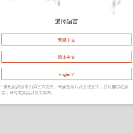
頁面無法顯示
選擇語言
發生錯誤！請登入並再試一次或回到主頁。
繁體中文
登入
简体中文
返回首頁
English*
* 自動翻譯結果由第三方提供，未涵蓋圖片及系統文字，並可能存在誤
差，若有差異請以原文為準。