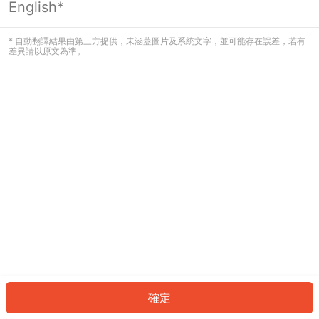
English*
發生錯誤！請登入並再試一次或回到主
頁。
* 自動翻譯結果由第三方提供，未涵蓋圖片及系統文字，並可能存在誤差，若有
差異請以原文為準。
登入
返回首頁
確定
ID: 63277a89ac0-bbc9-4200-91f6-00cd3f808bd1