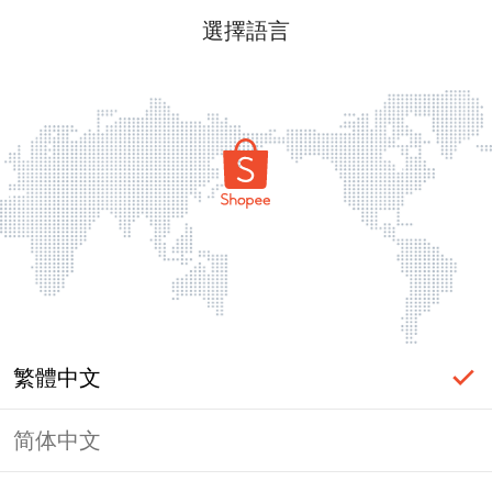
選擇語言
繁體中文
简体中文
頁面無法顯示