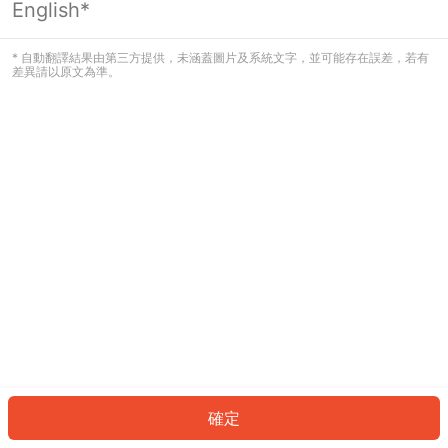
English*
發生錯誤！請登入並再試一次或回到主
頁。
* 自動翻譯結果由第三方提供，未涵蓋圖片及系統文字，並可能存在誤差，若有
差異請以原文為準。
登入
返回首頁
確定
ID: 326307874e0-6082-4e9d-a3e6-45689f22207a