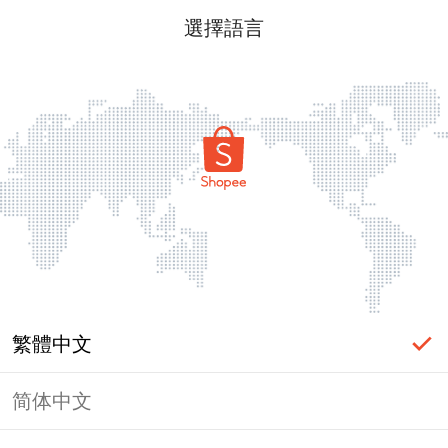
選擇語言
繁體中文
简体中文
頁面無法顯示