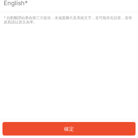
English*
發生錯誤！請登入並再試一次或回到主
頁。
* 自動翻譯結果由第三方提供，未涵蓋圖片及系統文字，並可能存在誤差，若有
差異請以原文為準。
登入
返回首頁
確定
ID: 5824458a59a-1101-4dcd-b70f-0109e183e2f0