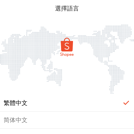
選擇語言
繁體中文
简体中文
頁面無法顯示