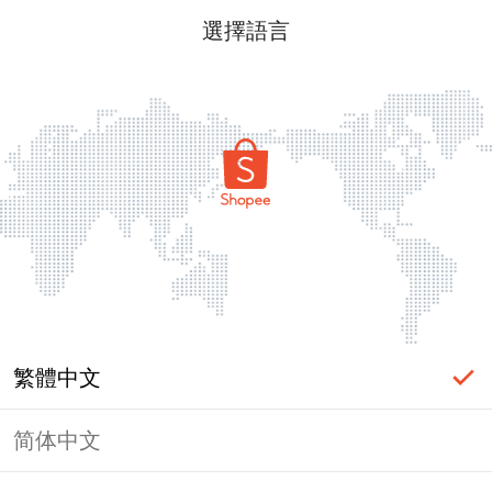
選擇語言
繁體中文
简体中文
頁面無法顯示