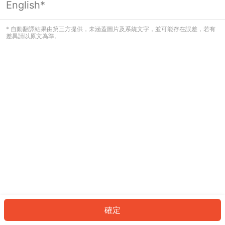
English*
發生錯誤！請登入並再試一次或回到主
頁。
* 自動翻譯結果由第三方提供，未涵蓋圖片及系統文字，並可能存在誤差，若有
差異請以原文為準。
登入
返回首頁
確定
ID: 252271c3197-ec07-4701-9421-c3148302417b