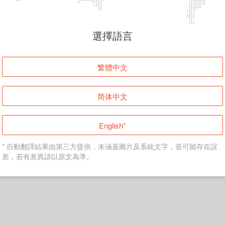
頁面無法顯示
選擇語言
發生錯誤！請登入並再試一次或回到主頁。
繁體中文
登入
简体中文
返回首頁
English*
* 自動翻譯結果由第三方提供，未涵蓋圖片及系統文字，並可能存在誤
差，若有差異請以原文為準。