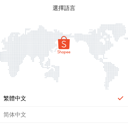
選擇語言
繁體中文
简体中文
頁面無法顯示