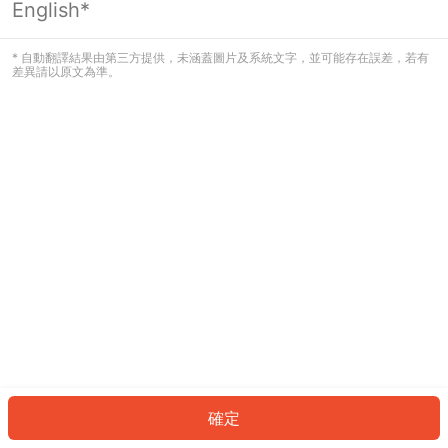
English*
發生錯誤！請登入並再試一次或回到主
頁。
* 自動翻譯結果由第三方提供，未涵蓋圖片及系統文字，並可能存在誤差，若有
差異請以原文為準。
登入
返回首頁
確定
ID: 44d40c7ab2-1404-49d3-8329-71378d87fadd