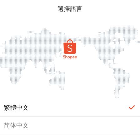
選擇語言
繁體中文
简体中文
頁面無法顯示