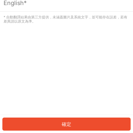
English*
發生錯誤！請登入並再試一次或回到主
頁。
* 自動翻譯結果由第三方提供，未涵蓋圖片及系統文字，並可能存在誤差，若有
差異請以原文為準。
登入
返回首頁
確定
ID: 677c5061e3b-137b-4fa3-aab6-9351c8f4d12a