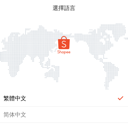
選擇語言
繁體中文
简体中文
頁面無法顯示