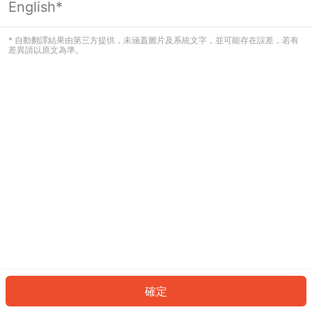
English*
發生錯誤！請登入並再試一次或回到主
頁。
* 自動翻譯結果由第三方提供，未涵蓋圖片及系統文字，並可能存在誤差，若有
差異請以原文為準。
登入
返回首頁
確定
ID: 127470d3377-ef6b-4bb9-ab63-bae2d949b771