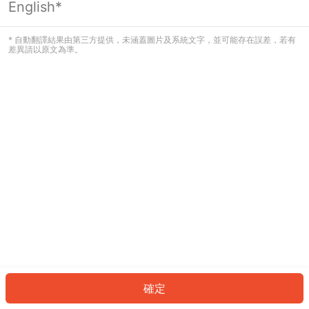
English*
發生錯誤！請登入並再試一次或回到主
頁。
* 自動翻譯結果由第三方提供，未涵蓋圖片及系統文字，並可能存在誤差，若有
差異請以原文為準。
登入
返回首頁
確定
ID: 463d375ce8e-eeb6-4792-ac73-6a9034b9509b