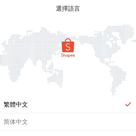
選擇語言
繁體中文
简体中文
頁面無法顯示