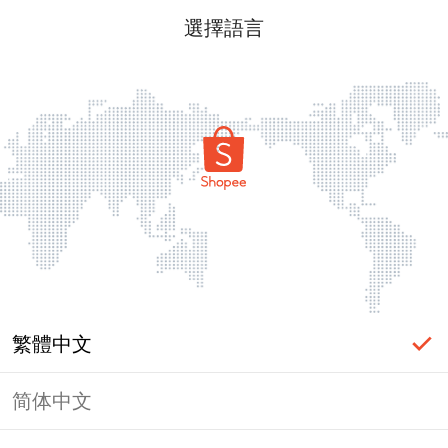
選擇語言
繁體中文
简体中文
頁面無法顯示