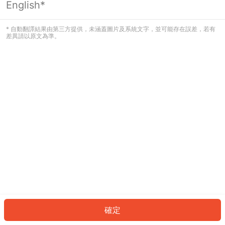
English*
發生錯誤！請登入並再試一次或回到主
頁。
* 自動翻譯結果由第三方提供，未涵蓋圖片及系統文字，並可能存在誤差，若有
差異請以原文為準。
登入
返回首頁
確定
ID: 789513e17ca-dd55-4879-b245-9c12494a7f40