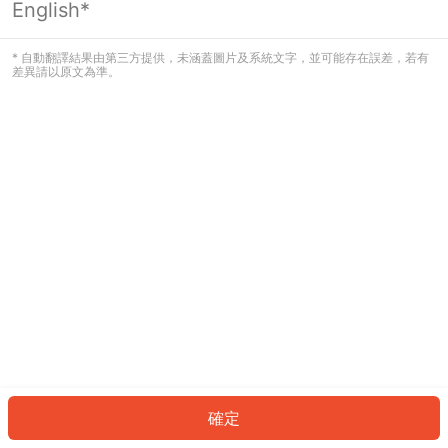
English*
發生錯誤！請登入並再試一次或回到主
頁。
* 自動翻譯結果由第三方提供，未涵蓋圖片及系統文字，並可能存在誤差，若有
差異請以原文為準。
登入
返回首頁
確定
ID: 1779a25cf65-0213-4a86-8b6f-80c745ae0422