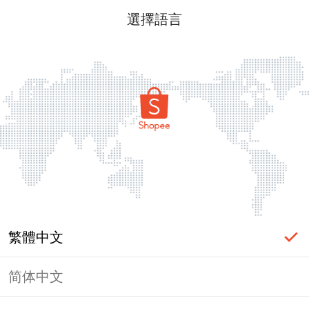
選擇語言
繁體中文
简体中文
頁面無法顯示