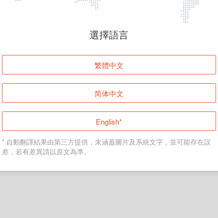
頁面無法顯示
選擇語言
發生錯誤！請登入並再試一次或回到主頁。
繁體中文
登入
简体中文
返回首頁
English*
* 自動翻譯結果由第三方提供，未涵蓋圖片及系統文字，並可能存在誤
差，若有差異請以原文為準。