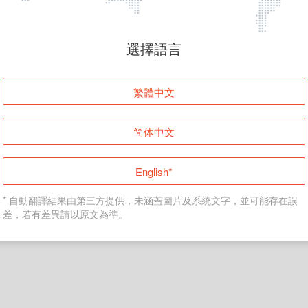
頁面無法顯示
選擇語言
發生錯誤！請登入並再試一次或回到主頁。
繁體中文
登入
简体中文
返回首頁
English*
* 自動翻譯結果由第三方提供，未涵蓋圖片及系統文字，並可能存在誤
差，若有差異請以原文為準。