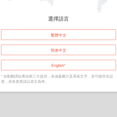
頁面無法顯示
選擇語言
發生錯誤！請登入並再試一次或回到主頁。
繁體中文
登入
简体中文
返回首頁
English*
* 自動翻譯結果由第三方提供，未涵蓋圖片及系統文字，並可能存在誤
差，若有差異請以原文為準。