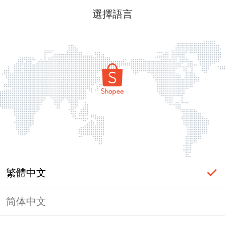
選擇語言
繁體中文
简体中文
頁面無法顯示