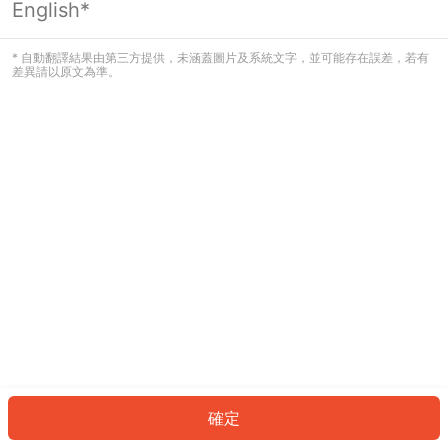
English*
發生錯誤！請登入並再試一次或回到主
頁。
* 自動翻譯結果由第三方提供，未涵蓋圖片及系統文字，並可能存在誤差，若有
差異請以原文為準。
登入
返回首頁
確定
ID: 284bdb23298-c0aa-4f0b-ae99-209f4c4ba2c3