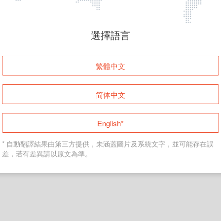
頁面無法顯示
選擇語言
發生錯誤！請登入並再試一次或回到主頁。
繁體中文
登入
简体中文
返回首頁
English*
* 自動翻譯結果由第三方提供，未涵蓋圖片及系統文字，並可能存在誤
差，若有差異請以原文為準。