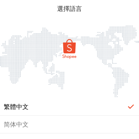
選擇語言
繁體中文
简体中文
頁面無法顯示