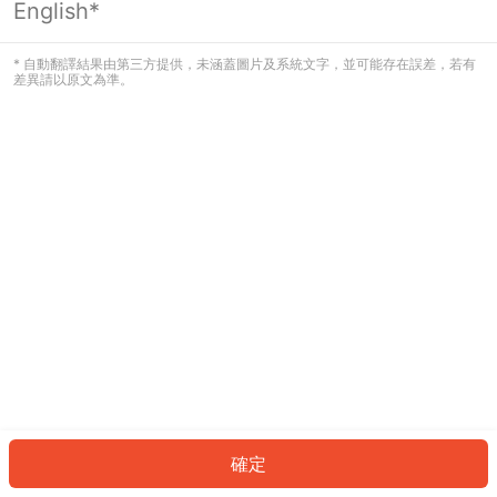
English*
發生錯誤！請登入並再試一次或回到主
頁。
* 自動翻譯結果由第三方提供，未涵蓋圖片及系統文字，並可能存在誤差，若有
差異請以原文為準。
登入
返回首頁
確定
ID: 57931d13610-9eec-41e1-ab03-c12a77d402eb