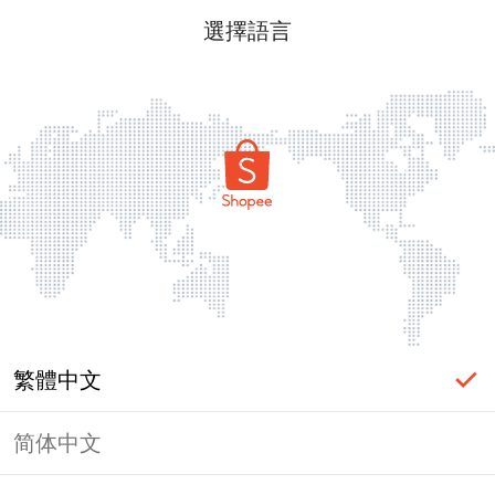
選擇語言
繁體中文
简体中文
頁面無法顯示