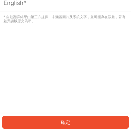
English*
發生錯誤！請登入並再試一次或回到主
頁。
* 自動翻譯結果由第三方提供，未涵蓋圖片及系統文字，並可能存在誤差，若有
差異請以原文為準。
登入
返回首頁
確定
ID: 381d4f4279a-15db-4506-ab78-5346a4280758