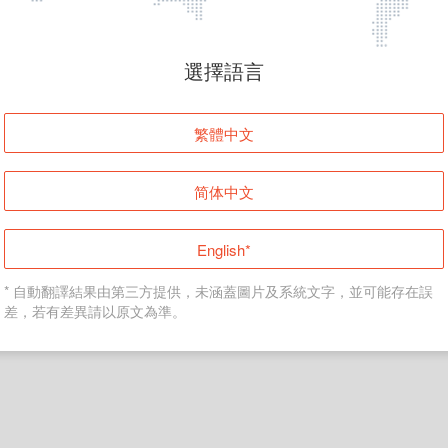
頁面無法顯示
選擇語言
發生錯誤！請登入並再試一次或回到主頁。
繁體中文
登入
简体中文
返回首頁
English*
* 自動翻譯結果由第三方提供，未涵蓋圖片及系統文字，並可能存在誤
差，若有差異請以原文為準。