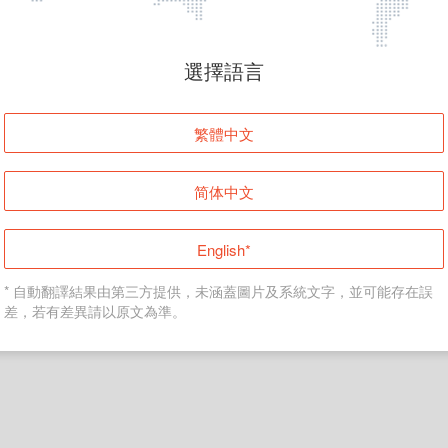
頁面無法顯示
選擇語言
發生錯誤！請登入並再試一次或回到主頁。
繁體中文
登入
简体中文
返回首頁
English*
* 自動翻譯結果由第三方提供，未涵蓋圖片及系統文字，並可能存在誤
差，若有差異請以原文為準。