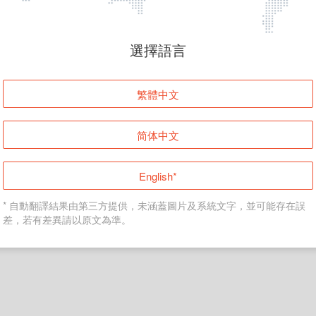
頁面無法顯示
選擇語言
發生錯誤！請登入並再試一次或回到主頁。
繁體中文
登入
简体中文
返回首頁
English*
* 自動翻譯結果由第三方提供，未涵蓋圖片及系統文字，並可能存在誤
差，若有差異請以原文為準。