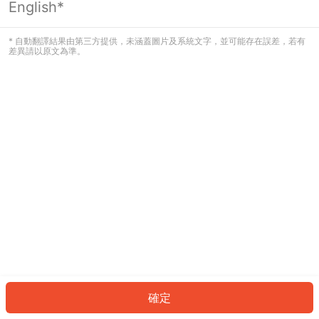
English*
發生錯誤！請登入並再試一次或回到主
頁。
* 自動翻譯結果由第三方提供，未涵蓋圖片及系統文字，並可能存在誤差，若有
差異請以原文為準。
登入
返回首頁
確定
ID: 575eee3f2e9-d952-467c-abc7-15d710b8338e