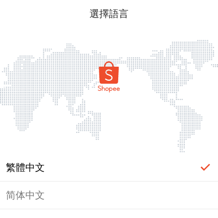
選擇語言
繁體中文
简体中文
頁面無法顯示