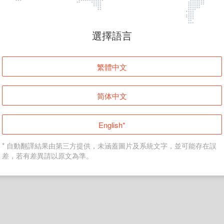
頁面無法顯示
選擇語言
發生錯誤！請登入並再試一次或回到主頁。
繁體中文
登入
简体中文
返回首頁
English*
* 自動翻譯結果由第三方提供，未涵蓋圖片及系統文字，並可能存在誤
差，若有差異請以原文為準。