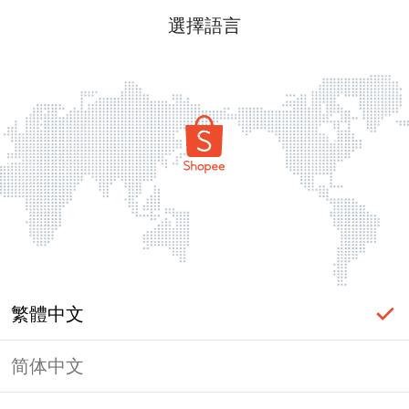
選擇語言
繁體中文
简体中文
頁面無法顯示