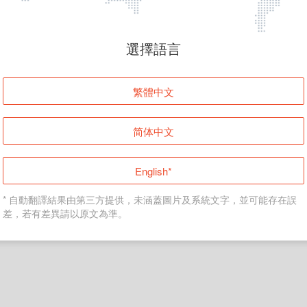
頁面無法顯示
選擇語言
發生錯誤！請登入並再試一次或回到主頁。
繁體中文
登入
简体中文
返回首頁
English*
* 自動翻譯結果由第三方提供，未涵蓋圖片及系統文字，並可能存在誤
差，若有差異請以原文為準。