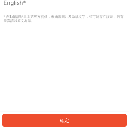
English*
發生錯誤！請登入並再試一次或回到主
頁。
* 自動翻譯結果由第三方提供，未涵蓋圖片及系統文字，並可能存在誤差，若有
差異請以原文為準。
登入
返回首頁
確定
ID: 2656443f4ac-b058-4161-a905-475948d84f1b