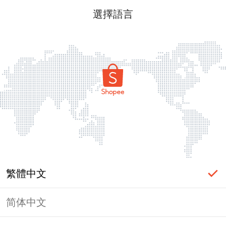
選擇語言
繁體中文
简体中文
頁面無法顯示