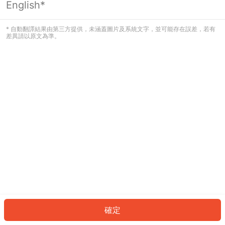
English*
發生錯誤！請登入並再試一次或回到主
頁。
* 自動翻譯結果由第三方提供，未涵蓋圖片及系統文字，並可能存在誤差，若有
差異請以原文為準。
登入
返回首頁
確定
ID: 343cd0dc299-6757-4b0d-bcc8-0b9998b2e49b