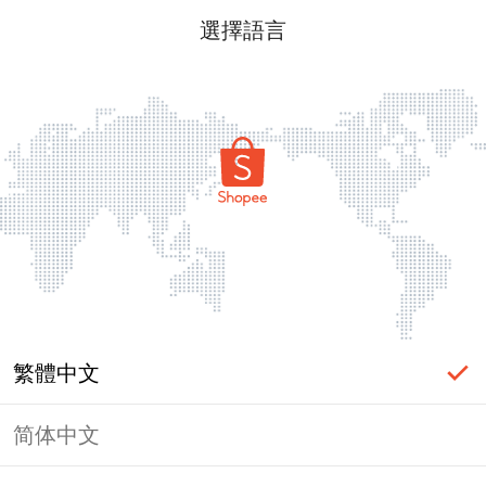
選擇語言
繁體中文
简体中文
頁面無法顯示