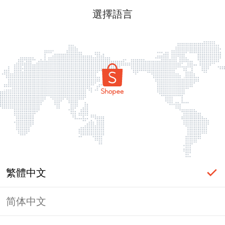
選擇語言
繁體中文
简体中文
頁面無法顯示