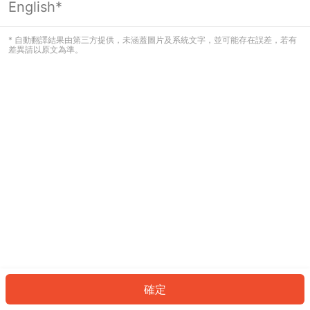
English*
發生錯誤！請登入並再試一次或回到主
頁。
* 自動翻譯結果由第三方提供，未涵蓋圖片及系統文字，並可能存在誤差，若有
差異請以原文為準。
登入
返回首頁
確定
ID: 574c5212dbf-ab56-47f7-84e4-61141341283e