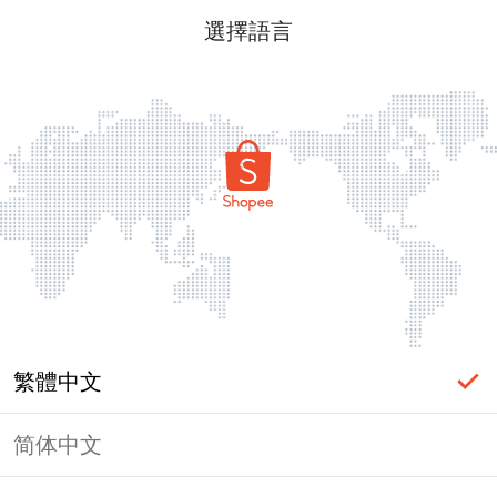
選擇語言
繁體中文
简体中文
頁面無法顯示