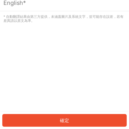
English*
發生錯誤！請登入並再試一次或回到主
頁。
* 自動翻譯結果由第三方提供，未涵蓋圖片及系統文字，並可能存在誤差，若有
差異請以原文為準。
登入
返回首頁
確定
ID: 465eeec59c7-edb5-4705-9584-38c60af63f96