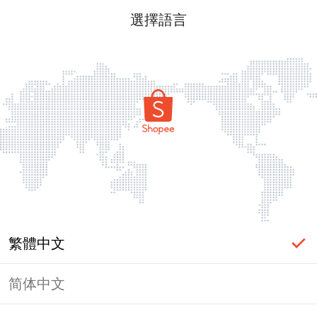
選擇語言
繁體中文
简体中文
頁面無法顯示