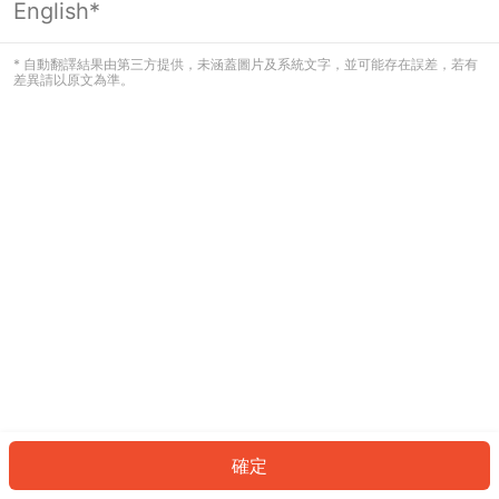
English*
發生錯誤！請登入並再試一次或回到主
頁。
* 自動翻譯結果由第三方提供，未涵蓋圖片及系統文字，並可能存在誤差，若有
差異請以原文為準。
登入
返回首頁
確定
ID: 47182b86ef0-223e-4790-8a4b-8c5dd9bfc34a