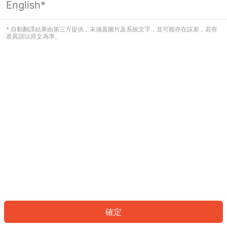
English*
發生錯誤！請登入並再試一次或回到主
頁。
* 自動翻譯結果由第三方提供，未涵蓋圖片及系統文字，並可能存在誤差，若有
差異請以原文為準。
登入
返回首頁
確定
ID: 593de54a8d7-5806-4ec8-b7ac-9c61382f98e0