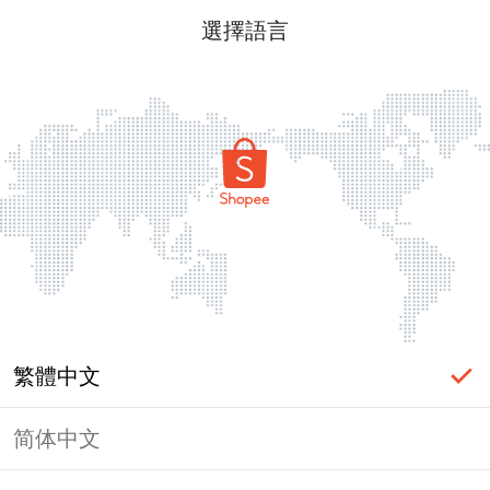
選擇語言
繁體中文
简体中文
頁面無法顯示