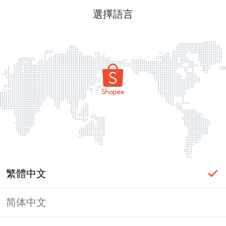
選擇語言
繁體中文
简体中文
頁面無法顯示