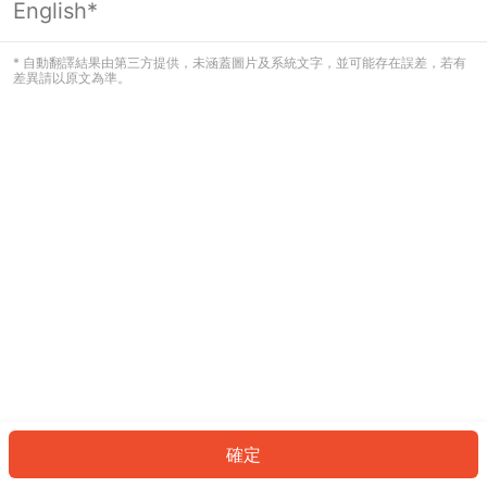
English*
發生錯誤！請登入並再試一次或回到主
頁。
* 自動翻譯結果由第三方提供，未涵蓋圖片及系統文字，並可能存在誤差，若有
差異請以原文為準。
登入
返回首頁
確定
ID: 159f236d0e-4bfb-4eba-9c7c-0d2e5d9546be