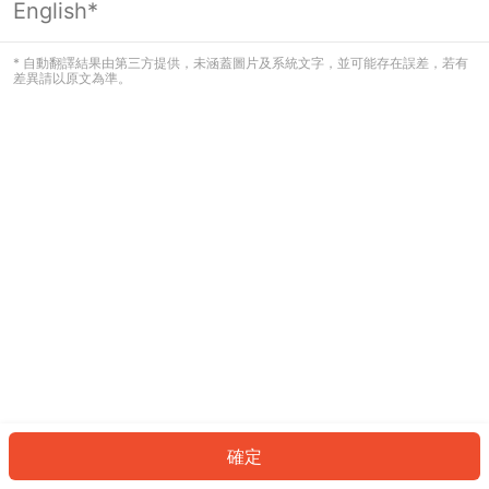
English*
發生錯誤！請登入並再試一次或回到主
頁。
* 自動翻譯結果由第三方提供，未涵蓋圖片及系統文字，並可能存在誤差，若有
差異請以原文為準。
登入
返回首頁
確定
ID: 315e0eec79a-ae1f-4c52-b08c-b256338ab5d6