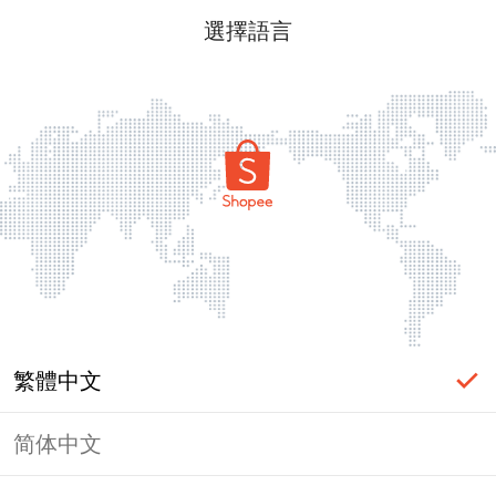
選擇語言
繁體中文
简体中文
頁面無法顯示